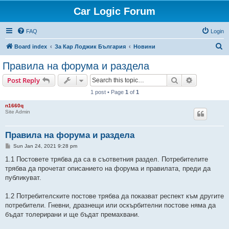
Car Logic Forum
FAQ
Login
S
Board index
За Кар Лоджик България
Новини
e
Правила на форума и раздела
a
Search
Advanced s
Post Reply
r
1 post • Page
1
of
1
c
n1660q
h
Site Admin
Правила на форума и раздела
P
Sun Jan 24, 2021 9:28 pm
o
s
1.1 Постовете трябва да са в съответния раздел. Потребителите
t
трябва да прочетат описанието на форума и правилата, преди да
публикуват.
1.2 Потребителските постове трябва да показват респект към другите
потребители. Гневни, дразнещи или оскърбителни постове няма да
бъдат толерирани и ще бъдат премахвани.