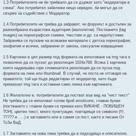
1.3 Потребителите не би трябвало да се държат като "модератори в
сянка". Ако потребител забележи нещо нередно, би могъл да се
свърже за съдействие с Модератор.
1.4 Потребителите не трябва да забравят, че форумът е достъпен за
разнообразна възрастова аудитория (малолетни). Постването (tag
images) на порнографски снимки, текстове и др. са недопустими.
Забранява се пускане на всякакви материали с детска порнография,
зоофилия и всички, забранени от закона, сексуални извращения.
1.5 Картинки в цял размер под формата на използване на img тага е
позволено да се пускат до резолюция 1024x768. Всяка 1 картинка
която надвишава горе споменатата резолюция да се пуска под
формата на линк или thumbnail. В случай, че поста не отговаря на
правилото, той ще бъде редактиран от модератор, като бъде
премахнат img тага и оставени само линка към картинката.
1.6 Желателно е, потребителите да постват във вид на "чист текст".
Не трябва да се използват голям брой emoticons, главни букви
(постването с главни букви се приема като ВИКАНЕ - ПОВИШЕН
ТОН), цветен текст, много пунктуации, повтарящи се символи (!!!,
????? и .....) в заглавието или в самия си пост, както и писане От
ТоЗи ВиД.
1.7 Заглавието на нова тема трябва да е подходящо и описателно.