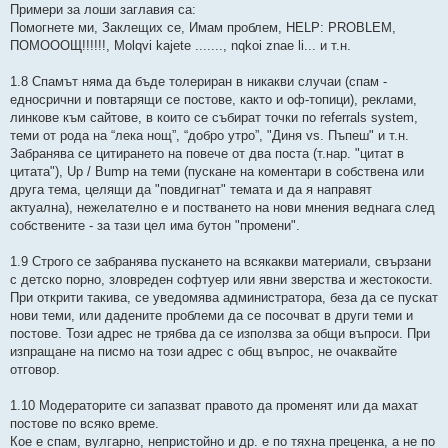
Примери за лоши заглавия са:
Помогнете ми, Заклещих се, Имам проблем, HELP: PROBLEM,
ПОМОООЩ!!!!!!, Molqvi kajete ......., nqkoi znae li... и т.н.
1.8 Спамът няма да бъде толериран в никакви случаи (спам -
едносрични и повтарящи се постове, както и оф-топици), реклами,
линкове към сайтове, в които се събират точки по referrals system,
теми от рода на “лека нощ”, “добро утро”, "Диня vs. Пъпеш" и т.н.
Забранява се цитирането на повече от два поста (т.нар. "цитат в
цитата"), Up / Bump на теми (пускане на коментари в собствена или
друга тема, целящи да "повдигнат" темата и да я направят
актуална), нежелателно е и постването на нови мнения веднага след
собствените - за тази цел има бутон "промени".
1.9 Строго се забранява пускането на всякакви материали, свързани
с детско порно, зловреден софтуер или явни зверства и жестокости.
При открити такива, се уведомява администратора, беза да се пускат
нови теми, или дадените проблеми да се посочват в други теми и
постове. Този адрес не трябва да се използва за общи въпроси. При
изпращане на писмо на този адрес с общ въпрос, не очаквайте
отговор.
1.10 Модераторите си запазват правото да променят или да махат
постове по всяко време.
Кое е спам, вулгарно, непристойно и др. е по тяхна преценка, а не по