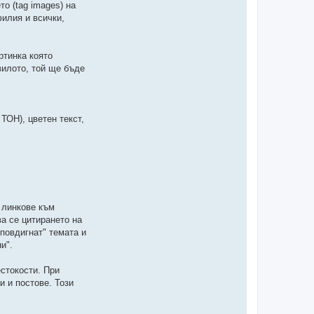
о (tag images) на
филия и всички,
ртинка която
вилото, той ще бъде
ТОН), цветен текст,
, линкове към
ва се цитирането на
"повдигнат" темата и
и".
естокости. При
и и постове. Този