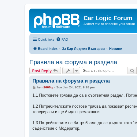
Car Logic Forum
A short text to describe your forum
Quick links
FAQ
Board index
За Кар Лоджик България
Новини
Правила на форума и раздела
S
Post Reply
Правила на форума и раздела
P
by
n1660q
»
Sun Jan 24, 2021 9:28 pm
o
s
1.1 Постовете трябва да са в съответния раздел. Потр
t
1.2 Потребителските постове трябва да показват респе
толерирани и ще бъдат премахвани.
1.3 Потребителите не би трябвало да се държат като "
съдействие с Модератор.