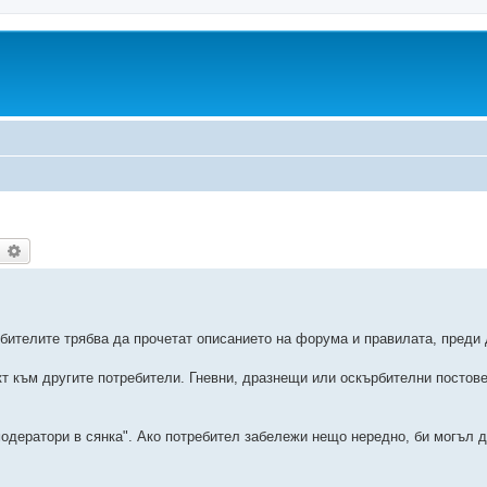
earch
Advanced search
ебителите трябва да прочетат описанието на форума и правилата, преди 
кт към другите потребители. Гневни, дразнещи или оскърбителни постов
модератори в сянка". Ако потребител забележи нещо нередно, би могъл д