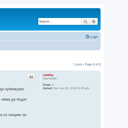
Search
Advanced search
Login
1 post • Page
1
of
1
n1660q
Site Admin
Posts:
1
Joined:
Sun Jan 24, 2021 9:28 pm
да публикуват.
е няма да бъдат
а се свърже за