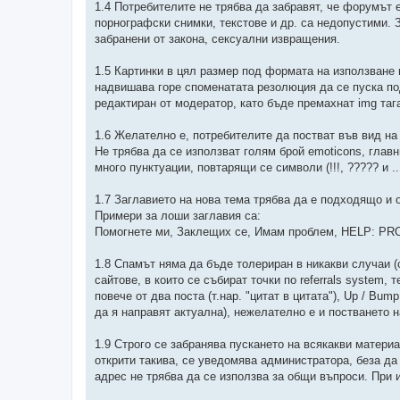
1.4 Потребителите не трябва да забравят, че форумът 
порнографски снимки, текстове и др. са недопустими. 
забранени от закона, сексуални извращения.
1.5 Картинки в цял размер под формата на използване 
надвишава горе споменатата резолюция да се пуска под
редактиран от модератор, като бъде премахнат img таг
1.6 Желателно е, потребителите да постват във вид на 
Не трябва да се използват голям брой emoticons, глав
много пунктуации, повтарящи се символи (!!!, ????? и ..
1.7 Заглавието на нова тема трябва да е подходящо и 
Примери за лоши заглавия са:
Помогнете ми, Заклещих се, Имам проблем, HELP: PROBLEM
1.8 Спамът няма да бъде толериран в никакви случаи (
сайтове, в които се събират точки по referrals system, 
повече от два поста (т.нар. "цитат в цитата"), Up / Bu
да я направят актуална), нежелателно е и постването н
1.9 Строго се забранява пускането на всякакви матери
открити такива, се уведомява администратора, беза да 
адрес не трябва да се използва за общи въпроси. При 