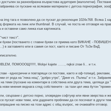
е достъпен за разнообразна възрастова аудитория (малолетни). Постванет
Забранява се пускане на всякакви материали с детска порнография, зоо
на img тага е позволено да се пускат до резолюция 1024x768. Всяка 1 ка
 формата на линк или thumbnail. В случай, че поста не отговаря на пра
а и оставени само линка към картинката.
"чист текст".
ни букви (постването с главни букви се приема като ВИКАНЕ - ПОВИШЕН 
...) в заглавието или в самия си пост, както и писане От ТоЗи ВиД.
описателно.
, ПОМОООЩ!!!!!!, Molqvi kajete ......., nqkoi znae li... и т.н.
спам - едносрични и повтарящи се постове, както и оф-топици), реклами
теми от рода на “лека нощ”, “добро утро”, "Диня vs. Пъпеш" и т.н. Забраня
mp на теми (пускане на коментари в собствена или друга тема, целящи да 
а нови мнения веднага след собствените - за тази цел има бутон "промен
али, свързани с детско порно, зловреден софтуер или явни зверства и ж
се пускат нови теми, или дадените проблеми да се посочват в други тем
изпращане на писмо на този адрес с общ въпрос, не очаквайте отговор.